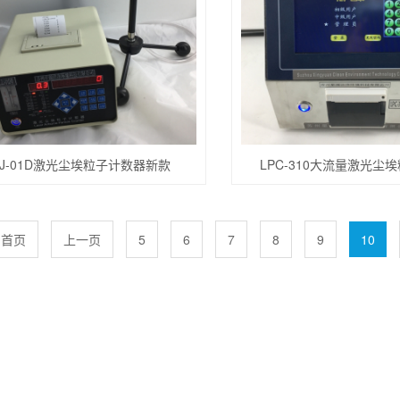
ZJ-01D激光尘埃粒子计数器新款
LPC-310大流量激光尘
首页
上一页
5
6
7
8
9
10